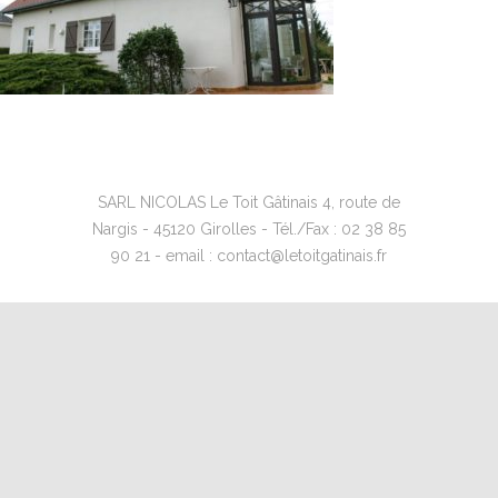
SARL NICOLAS Le Toit Gâtinais 4, route de
Nargis - 45120 Girolles - Tél./Fax : 02 38 85
90 21 - email : contact@letoitgatinais.fr