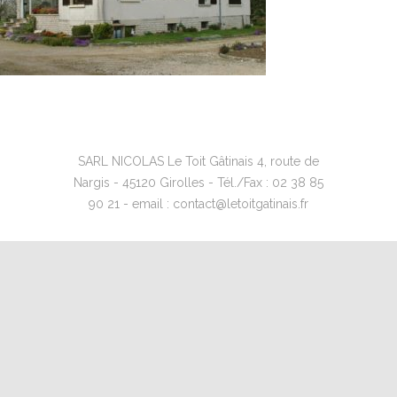
SARL NICOLAS Le Toit Gâtinais 4, route de
Nargis - 45120 Girolles - Tél./Fax : 02 38 85
90 21 - email : contact@letoitgatinais.fr