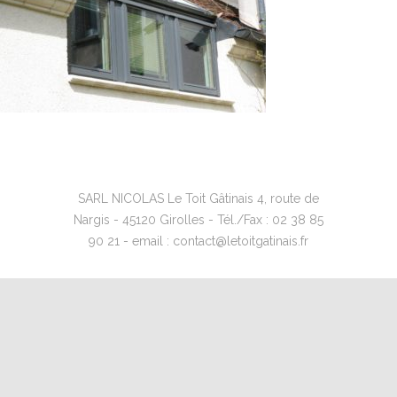
SARL NICOLAS Le Toit Gâtinais 4, route de
Nargis - 45120 Girolles - Tél./Fax : 02 38 85
90 21 - email : contact@letoitgatinais.fr