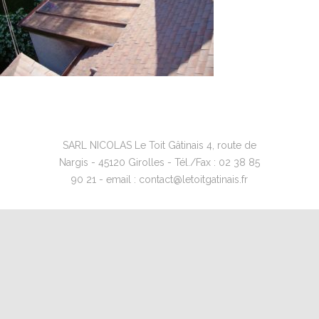
SARL NICOLAS Le Toit Gâtinais 4, route de
Nargis - 45120 Girolles - Tél./Fax : 02 38 85
90 21 - email : contact@letoitgatinais.fr