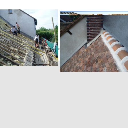
s 4, route de Nargis - 45120 Girolles - Tél./Fax : 02 38 85 90 21 - emai