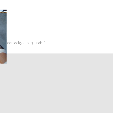
l : contact@letoitgatinais.fr