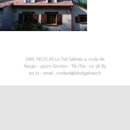
SARL NICOLAS Le Toit Gâtinais 4, route de
Nargis - 45120 Girolles - Tél./Fax : 02 38 85
90 21 - email : contact@letoitgatinais.fr