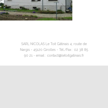
SARL NICOLAS Le Toit Gâtinais 4, route de
Nargis - 45120 Girolles - Tél./Fax : 02 38 85
90 21 - email : contact@letoitgatinais.fr